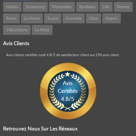
Nantes
Strasbourg
Montpellier
Bordeaux
Lille
Rennes
Reims
Le Havre
Toulon
Grenoble
Dijon
Angers
Villeurbanne
Le Mans
Avis Clients
Avis clients certifiés
noté
4.8
/
5
de satisfaction client sur
296
avis client.
Allez les cookies !
Nous
souhaitons
obtenir votre accord pour déposer quelques
cookies au delà de ceux nécessaires au
Retrouvez Nous Sur Les Réseaux
fonctionnement même du site. Vous pouvez